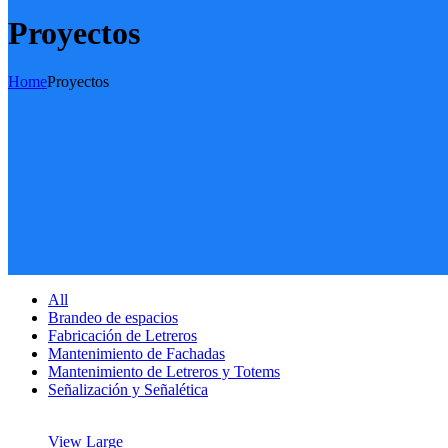
Proyectos
Home
Proyectos
All
Brandeo de espacios
Fabricación de Letreros
Mantenimiento de Fachadas
Mantenimiento de Letreros y Totems
Señalización y Señalética
View Large