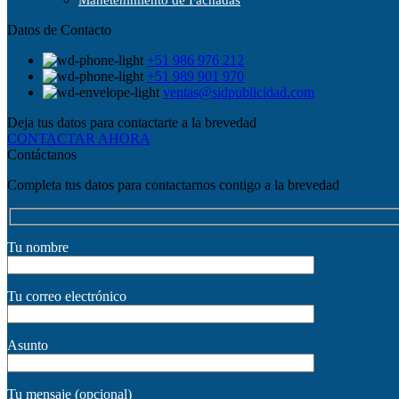
Manetenimiento de Fachadas
Datos de Contacto
+51 986 976 212
+51 989 901 970
ventas@sidpublicidad.com
Deja tus datos para contactarte a la brevedad
CONTACTAR AHORA
Contáctanos
Completa tus datos para contactarnos contigo a la brevedad
Tu nombre
Tu correo electrónico
Asunto
Tu mensaje (opcional)