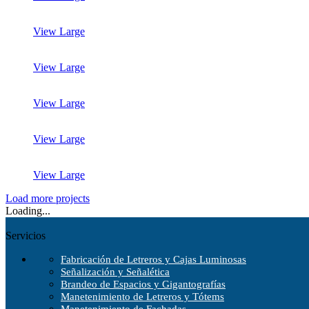
View Large
View Large
View Large
View Large
View Large
Load more projects
Loading...
Servicios
Fabricación de Letreros y Cajas Luminosas
Señalización y Señalética
Brandeo de Espacios y Gigantografías
Manetenimiento de Letreros y Tótems