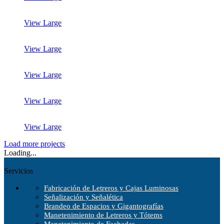
View Large
View Large
View Large
View Large
View Large
Load more projects
Loading...
Servicios
Fabricación de Letreros y Cajas Luminosas
Señalización y Señalética
Brandeo de Espacios y Gigantografías
Manetenimiento de Letreros y Tótems