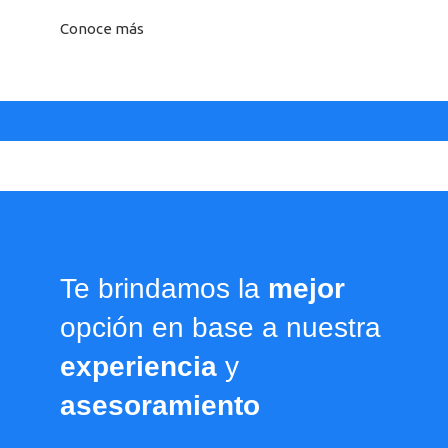
Conoce más
Te brindamos la
mejor
opción en base a nuestra
experiencia
y
asesoramiento