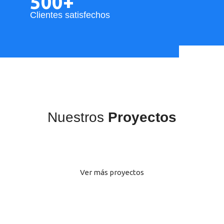
500+
Clientes satisfechos
Nuestros
Proyectos
Instalación de mamparas para McDonalds
Brandeo de espacios
Ver más proyectos