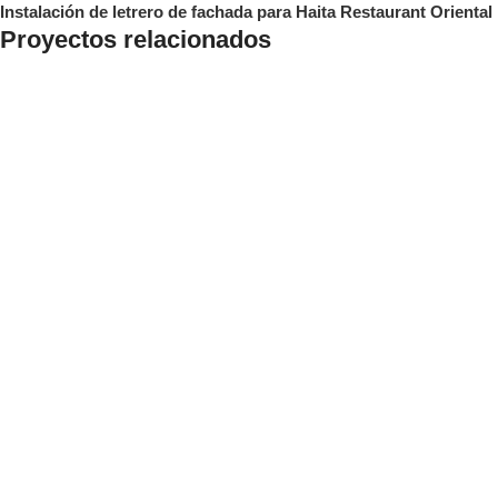
Instalación de letrero de fachada para Haita Restaurant Oriental
Proyectos relacionados
Mantenimiento de Letreros y Totems
Mantenimiento de Totem para McDonalds
Mantenimiento de Letreros y Totems
Mantenimiento de Totem para Precio Uno