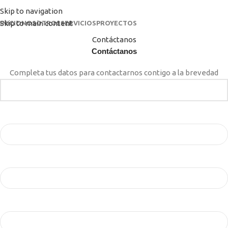
Skip to navigation
Skip to main content
INICIO
NOSOTROS
SERVICIOS
PROYECTOS
Contáctanos
Contáctanos
Completa tus datos para contactarnos contigo a la brevedad
Tu nombre
Tu correo electrónico
Asunto