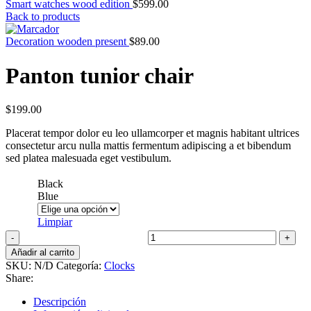
Smart watches wood edition
$
599.00
Back to products
Decoration wooden present
$
89.00
Panton tunior chair
$
199.00
Placerat tempor dolor eu leo ullamcorper et magnis habitant ultrices
consectetur arcu nulla mattis fermentum adipiscing a et bibendum
sed platea malesuada eget vestibulum.
Black
Blue
Color
Limpiar
Panton tunior chair cantidad
Añadir al carrito
SKU:
N/D
Categoría:
Clocks
Share:
Descripción