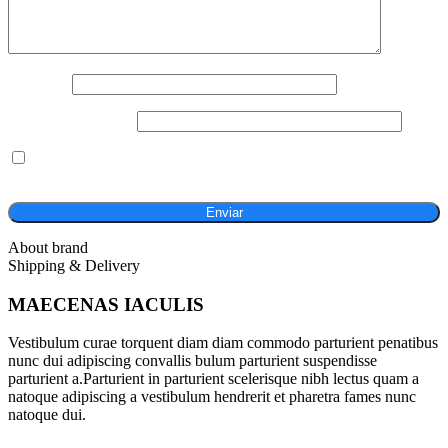
Nombre
*
Correo electrónico
*
Guarda mi nombre, correo electrónico y web en este navegador
para la próxima vez que comente.
About brand
Shipping & Delivery
MAECENAS IACULIS
Vestibulum curae torquent diam diam commodo parturient penatibus
nunc dui adipiscing convallis bulum parturient suspendisse
parturient a.Parturient in parturient scelerisque nibh lectus quam a
natoque adipiscing a vestibulum hendrerit et pharetra fames nunc
natoque dui.