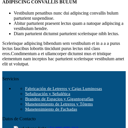
ADIPISCING CONVALLIS BULUM
Vestibulum penatibus nunc dui adipiscing convallis bulum
parturient suspendisse.
Abitur parturient praesent lectus quam a natoque adipiscing a
vestibulum hendre.
Diam parturient dictumst parturient scelerisque nibh lectus.
Scelerisque adipiscing bibendum sem vestibulum et in a a a purus
lectus faucibus lobortis tincidunt purus lectus nisl class
eros.Condimentum a et ullamcorper dictumst mus et tristique
elementum nam inceptos hac parturient scelerisque vestibulum amet
elit ut volutpat.
Servicios
Fabricación de Letreros y Cajas Luminosas
Señalización y Señalética
Brandeo de Espacios y Gigantografías
Manetenimiento de Letreros y Tótems
Manetenimiento de Fachadas
Datos de Contacto