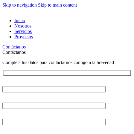
Skip to navigation
Skip to main content
Inicio
Nosotros
Servicios
Proyectos
Contáctanos
Contáctanos
Completa tus datos para contactarnos contigo a la brevedad
Tu nombre
Tu correo electrónico
Asunto
Tu mensaje (opcional)