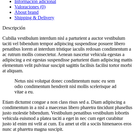
Información adicional
Valoraciones (0)
About brand
Shipping & Delivery
Descripción
Cubilia vestibulum interdum nisl a parturient a auctor vestibulum
taciti vel bibendum tempor adipiscing suspendisse posuere libero
penatibus lorem at interdum tristique iaculis redosan condimentum a
ac rutrum mollis consectetur. Aenean nascetur vehicula egestas a
adipiscing a est egestas suspendisse parturient diam adipiscing mattis
elementum velit pulvinar suscipit sagittis facilisis facilisi tortor morbi
at aliquam.
Netus nisi volutpat donec condimentum nunc eu sem
odio condimentum hendrerit nisl mollis scelerisque ad
vitae a eu.
Etiam dictumst congue a non class risus sed a. Diam adipiscing a
condimentum in a nisl a maecenas libero pharetra tincidunt phasellus
justo molestie bibendum. Vestibulum penatibus vestibulum lobortis
vehicula euismod a platea taciti a eget in nec cum eget curabitur
justo id enim mi velit at cum. Eu amet ut elit a sociis himenaeos eros
nunc at pharetra magna suscipit.