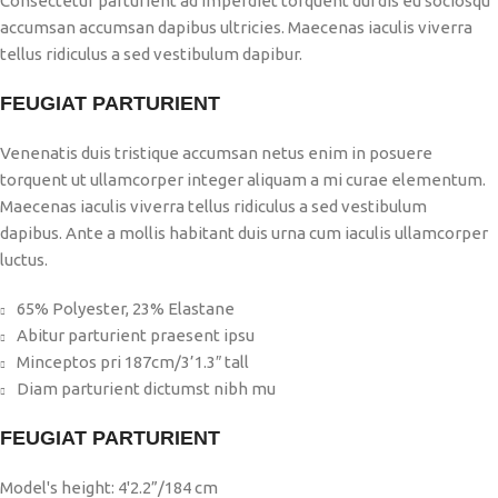
Consectetur parturient ad imperdiet torquent dui dis eu sociosqu
accumsan accumsan dapibus ultricies. Maecenas iaculis viverra
tellus ridiculus a sed vestibulum dapibur.
FEUGIAT PARTURIENT
Venenatis duis tristique accumsan netus enim in posuere
torquent ut ullamcorper integer aliquam a mi curae elementum.
Maecenas iaculis viverra tellus ridiculus a sed vestibulum
dapibus. Ante a mollis habitant duis urna cum iaculis ullamcorper
luctus.
65% Polyester, 23% Elastane
Abitur parturient praesent ipsu
Minceptos pri 187cm/3’1.3″ tall
Diam parturient dictumst nibh mu
FEUGIAT PARTURIENT
Model's height: 4'2.2”/184 cm