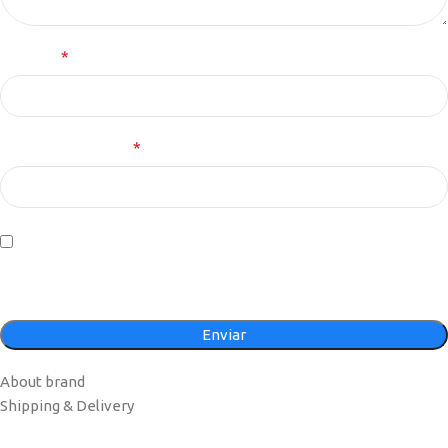
*
Nombre
*
Correo electrónico
Guarda mi nombre, correo electrónico y web en este navegador
para la próxima vez que comente.
About brand
Shipping & Delivery