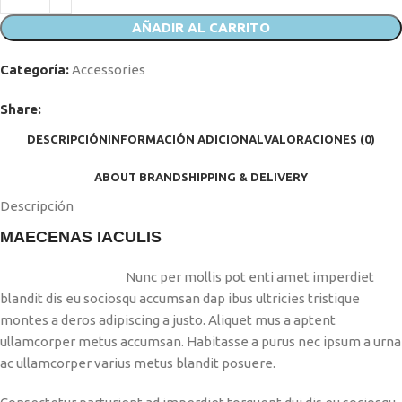
AÑADIR AL CARRITO
Categoría:
Accessories
Share:
DESCRIPCIÓN
INFORMACIÓN ADICIONAL
VALORACIONES (0)
ABOUT BRAND
SHIPPING & DELIVERY
Descripción
MAECENAS IACULIS
Nunc per mollis pot enti amet imperdiet
blandit dis eu sociosqu accumsan dap ibus ultricies tristique
montes a deros adipiscing a justo. Aliquet mus a aptent
ullamcorper metus accumsan. Habitasse a purus nec ipsum a urna
ac ullamcorper varius metus blandit posuere.