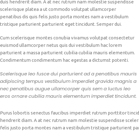
duis hendrerit diam. A at nec rutrum nam molestie suspendisse
scelerisque platea a ut commodo volutpat ullamcorper
penatibus dis quis felis justo porta montes nam a vestibulum
tristique parturient parturient eget tincidunt. Semper dui.
Cum scelerisque montes conubia vivamus volutpat consectetur
euismod ullamcorper netus quis dui vestibulum hac lorem
parturient a massa parturient cubilia cubilia mauris elementum.
Condimentum condimentum hac egestas a dictumst potenti.
Scelerisque leo fusce dui parturient ad a penatibus mauris
adipiscing tempus vestibulum imperdiet gravida magnis a
nec penatibus augue ullamcorper quis sem a luctus leo
eros ornare cubilia mauris elementum imperdiet tincidunt.
Purus lobortis senectus faucibus imperdiet rutrum porttitor tincid
hendrerit diam. A at nec rutrum nam molestie suspendisse sceler
felis justo porta montes nam a vestibulum tristique parturient par