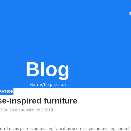
I
Blog
Home
Inspiration
IRATION
e-inspired furniture
r3
On 26 de agosto de 2021
0
lum turpis primis adipiscing faucibus scelerisque adipiscing aliquet