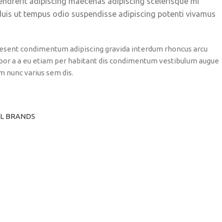
hendrerit adipiscing maecenas adipiscing scelerisque mi
s duis ut tempus odio suspendisse adipiscing potenti vivamus
raesent condimentum adipiscing gravida interdum rhoncus arcu
por a a eu etiam per habitant dis condimentum vestibulum augue
 nunc varius sem dis.
LL BRANDS