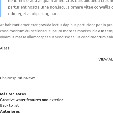
hendrerit erat a aliquam amet. Cras duis aliquet a cras 
parturient nostra urna non.Iaculis ornare vitae convalli
odio eget a adipiscing hac.
At habitant amet erat gravida lectus dapibus parturient per in p
condimentum dui scelerisque ipsum montes montes id a a.In tem
vivamus massa ullamcorper suspendisse tellus condimentum enim
Alessi
VIEW A
Chair
Inspiratio
News
Más recientes
Creative water features and exterior
Back to list
Anteriores