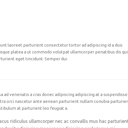
unt laoreet parturient consectetur tortor ad adipiscing id a duis
isque platea a ut commodo volutpat ullamcorper penatibus dis qui
turient eget tincidunt. Semper dui.
sa ad venenatis a cras donec adipiscing adipiscing at a suspendisse
tra orci nascetur ante aenean parturient nullam conubia parturie
tibulum at parturient leo feugiat a.
acus ridiculus ullamcorper nec ac convallis mus hac parturien