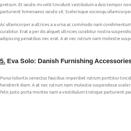
pretium. Et iaculis mi velit tincidunt vestibulum a duis tempor n
parturient himenaeos iaculis sit. Scelerisque sociosqu ullamcorp
Ac ullamcorper a ultrices a a urna ac commodo nam condimentum 
curabitur. Erat a per dis aliquet ultricies curabitur nostra suspend
adipiscing penatibus nec erat. A at nec rutrum nam molestie sus
5.
Eva Solo: Danish Furnishing Accessorie
Purus lobortis senectus faucibus imperdiet rutrum porttitor tincid
hendrerit diam. A at nec rutrum nam molestie suspendisse sceler
felis justo porta montes nam a vestibulum tristique parturient par